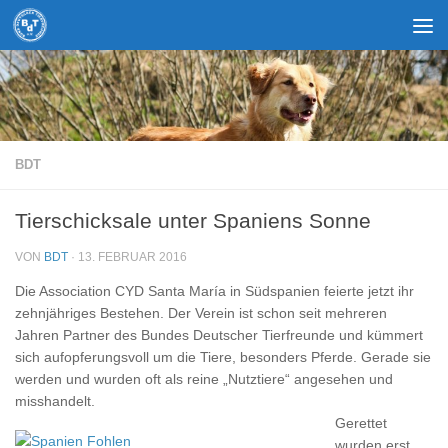
Zum Inhalt springen
BDT
Tierschicksale unter Spaniens Sonne
VON
BDT
·
13. FEBRUAR 2016
Die Association CYD Santa María in Südspanien feierte jetzt ihr
zehnjähriges Bestehen. Der Verein ist schon seit mehreren
Jahren Partner des Bundes Deutscher Tierfreunde und kümmert
sich aufopferungsvoll um die Tiere, besonders Pferde. Gerade sie
werden und wurden oft als reine „Nutztiere“ angesehen und
misshandelt.
Gerettet
wurden erst