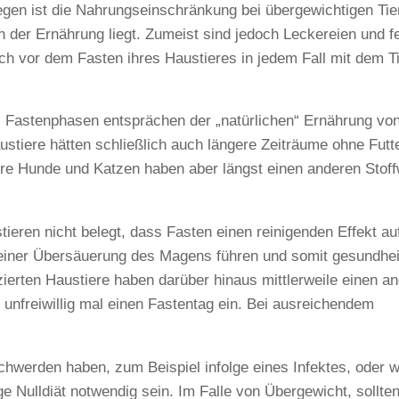
egen ist die Nahrungseinschränkung bei übergewichtigen Tie
n der Ernährung liegt. Zumeist sind jedoch Leckereien und f
ich vor dem Fasten ihres Haustieres in jedem Fall mit dem Ti
n: Fastenphasen entsprächen der „natürlichen“ Ernährung vo
stiere hätten schließlich auch längere Zeiträume ohne Futt
sere Hunde und Katzen haben aber längst einen anderen Stof
tieren nicht belegt, dass Fasten einen reinigenden Effekt au
einer Übersäuerung des Magens führen und somit gesundhei
ierten Haustiere haben darüber hinaus mittlerweile einen a
 unfreiwillig mal einen Fastentag ein. Bei ausreichendem
erden haben, zum Beispiel infolge eines Infektes, oder we
 Nulldiät notwendig sein. Im Falle von Übergewicht, sollten