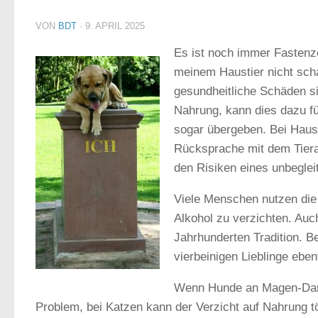
VON
BDT
·
9. APRIL 2025
Es ist noch immer Fastenze
meinem Haustier nicht scha
gesundheitliche Schäden s
Nahrung, kann dies dazu fü
sogar übergeben. Bei Haust
Rücksprache mit dem Tiera
den Risiken eines unbeglei
Viele Menschen nutzen die 
Alkohol zu verzichten. Auc
Jahrhunderten Tradition. Be
vierbeinigen Lieblinge ebenf
Wenn Hunde an Magen-Darm-
Problem, bei Katzen kann der Verzicht auf Nahrung tö