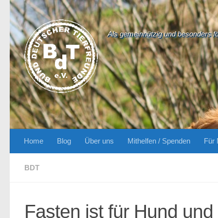
Zum Inhalt springen
Als gemeinnützig und besonders f
Home
Blog
Über uns
Mithelfen / Spenden
Für 
BDT
Fasten ist für Hund und