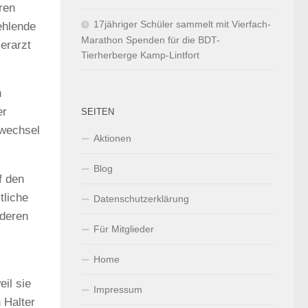
ren
17jähriger Schüler sammelt mit Vierfach-
ehlende
Marathon Spenden für die BDT-
erarzt
Tierherberge Kamp-Lintfort
n
er
SEITEN
fwechsel
Aktionen
Blog
f den
tliche
Datenschutzerklärung
nderen
Für Mitglieder
Home
il sie
Impressum
 Halter