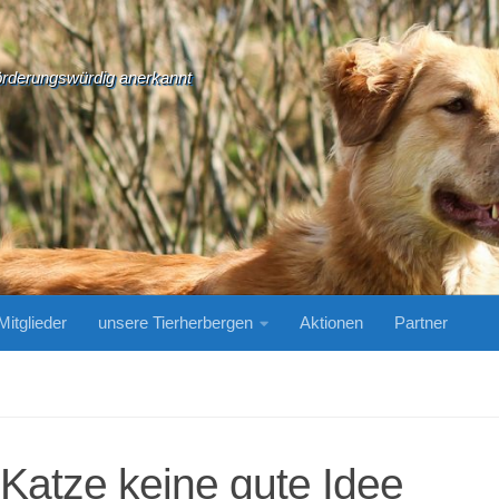
örderungswürdig anerkannt
Mitglieder
unsere Tierherbergen
Aktionen
Partner
 Katze keine gute Idee