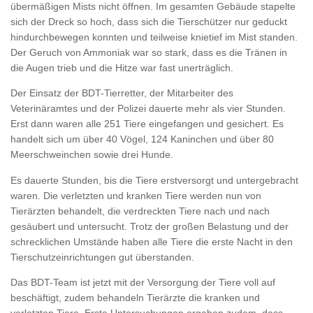
übermäßigen Mists nicht öffnen. Im gesamten Gebäude stapelte
sich der Dreck so hoch, dass sich die Tierschützer nur geduckt
hindurchbewegen konnten und teilweise knietief im Mist standen.
Der Geruch von Ammoniak war so stark, dass es die Tränen in
die Augen trieb und die Hitze war fast unerträglich.
Der Einsatz der BDT-Tierretter, der Mitarbeiter des
Veterinäramtes und der Polizei dauerte mehr als vier Stunden.
Erst dann waren alle 251 Tiere eingefangen und gesichert. Es
handelt sich um über 40 Vögel, 124 Kaninchen und über 80
Meerschweinchen sowie drei Hunde.
Es dauerte Stunden, bis die Tiere erstversorgt und untergebracht
waren. Die verletzten und kranken Tiere werden nun von
Tierärzten behandelt, die verdreckten Tiere nach und nach
gesäubert und untersucht. Trotz der großen Belastung und der
schrecklichen Umstände haben alle Tiere die erste Nacht in den
Tierschutzeinrichtungen gut überstanden.
Das BDT-Team ist jetzt mit der Versorgung der Tiere voll auf
beschäftigt, zudem behandeln Tierärzte die kranken und
verletzten Tiere. Erste Untersuchungen ergaben zudem, dass