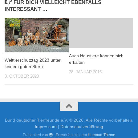
FÜR DICH VIELLEICHT EBENFALLS
INTERESSANT …
Auch Haustiere können sich
Welttierschutztag 2023 unter
erkälten
keinem guten Stern
28. JANUAR 2016
3. OKTOBER 2023
Bund deutscher Tierfreunde e.V. © 2026. Alle Rechte vorbehalten.
Impressum
|
Datenschutzerklärung
Präsentiert von
- Entworfen mit dem
Hueman-Theme