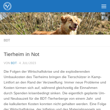
Zum Inhalt springen
BDT
Tierheim in Not
VON
BDT
·
4. JULI 2023
Die Folgen der Wirtschaftskrise und die explodierenden
Umbaukosten des Tierheims bringen die Tierschützer in Kamp-
Lintfort an den Rand der Verzweiflung: Immer neue Probleme und
Kosten türmen sich auf, während gleichzeitig die Einnahmen
durch Spenden krisenbedingt sinken. Die eigentlich geplante Um-
und Neubauzeit für die BDT-Tierherberge von einem Jahr und
die kalkulierten Kosten konnten nicht gehalten werden. Eine Folge
der Wirtschaftskrise, der Inflation und des Materialmangels am