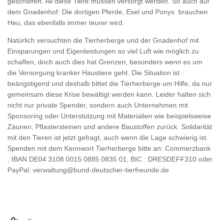
geschaffen. All diese Tiere müssen versorgt werden. So auch auf
dem Gnadenhof: Die dortigen Pferde, Esel und Ponys brauchen
Heu, das ebenfalls immer teurer wird.
Natürlich versuchten die Tierherberge und der Gnadenhof mit
Einsparungen und Eigenleistungen so viel Luft wie möglich zu
schaffen, doch auch dies hat Grenzen, besonders wenn es um
die Versorgung kranker Haustiere geht. Die Situation ist
beängstigend und deshalb bittet die Tierherberge um Hilfe, da nur
gemeinsam diese Krise bewältigt werden kann. Leider halten sich
nicht nur private Spender, sondern auch Unternehmen mit
Sponsoring oder Unterstützung mit Materialien wie beispielsweise
Zäunen, Pflastersteinen und andere Baustoffen zurück. Solidarität
mit den Tieren ist jetzt gefragt, auch wenn die Lage schwierig ist.
Spenden mit dem Kennwort Tierherberge bitte an: Commerzbank
, IBAN DE04 3108 0015 0885 0835 01, BIC : DRESDEFF310 oder
PayPal: verwaltung@bund-deutscher-tierfreunde.de