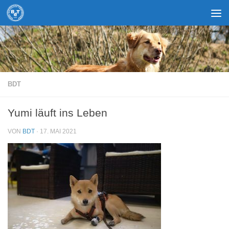
Zum Inhalt springen
BDT
Yumi läuft ins Leben
VON
BDT
·
17. MAI 2021