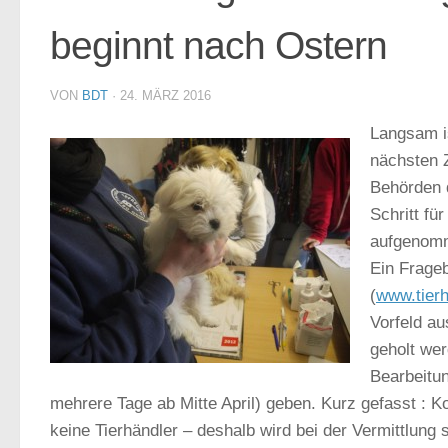
beginnt nach Ostern
VON
BDT
·
24. MÄRZ 2016
Langsam i
nächsten Z
Behörden 
Schritt fü
aufgenomm
Ein Frage
(
www.tierh
Vorfeld au
geholt we
Bearbeitu
mehrere Tage ab Mitte April) geben. Kurz gefasst : 
keine Tierhändler – deshalb wird bei der Vermittlung