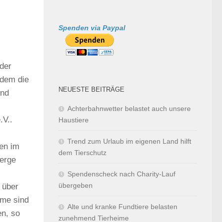
Spenden via Paypal
der
hdem die
NEUESTE BEITRÄGE
und
Achterbahnwetter belastet auch unsere
.V..
Haustiere
Trend zum Urlaub im eigenen Land hilft
ten im
dem Tierschutz
berge
Spendenscheck nach Charity-Lauf
übergeben
 über
ime sind
Alte und kranke Fundtiere belasten
en, so
zunehmend Tierheime