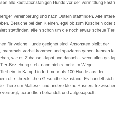
en alle kastrationsfähigen Hunde vor der Vermittlung kastri
riger Vereinbarung und nach Ostern stattfinden. Alle Inter
haben. Besuche bei den Kleinen, egal ob zum Kuscheln oder
ert stattfinden, allein schon um die noch etwas scheue Tier
en für welche Hunde geeignet sind. Ansonsten bleibt der
ch, mehrmals vorbei kommen und spazieren gehen, kennen le
ehen, wie es Zuhause klappt und danach – wenn alles gekla
Tier-Beziehung steht dann nichts mehr im Wege.
 Tierheim in Kamp-Lintfort mehr als 100 Hunde aus der
nem oft schrecklichen Gesundheitszustand.
Es handelt sich 
der Tiere um Malteser und andere kleine Rassen. Inzwische
 versorgt, tierärztlich behandelt und aufgepäppelt.