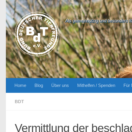
Zum Inhalt springen
Als gemeinnützig und besonders f
Home
Blog
Über uns
Mithelfen / Spenden
Für 
BDT
Vermittlung der beschl