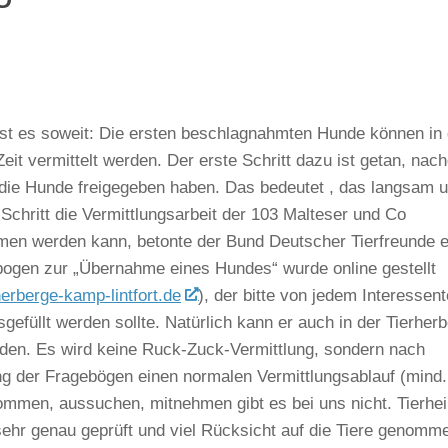
st es soweit: Die ersten beschlagnahmten Hunde können in 
eit vermittelt werden. Der erste Schritt dazu ist getan, nac
die Hunde freigegeben haben. Das bedeutet , das langsam 
r Schritt die Vermittlungsarbeit der 103 Malteser und Co
en werden kann, betonte der Bund Deutscher Tierfreunde e
bogen zur „Übernahme eines Hundes“ wurde online gestellt
erberge-kamp-lintfort.de
), der bitte von jedem Interessen
sgefüllt werden sollte. Natürlich kann er auch in der Tierher
rden. Es wird keine Ruck-Zuck-Vermittlung, sondern nach
ng der Fragebögen einen normalen Vermittlungsablauf (mind.
Kommen, aussuchen, mitnehmen gibt es bei uns nicht. Tierhe
 sehr genau geprüft und viel Rücksicht auf die Tiere genomm