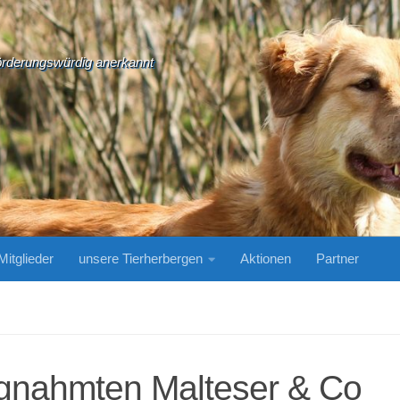
örderungswürdig anerkannt
Mitglieder
unsere Tierherbergen
Aktionen
Partner
agnahmten Malteser & Co