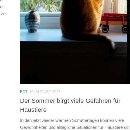
er.
 zu
BDT
16. AUGUST 2023
Der Sommer birgt viele Gefahren für
Haustiere
In den jetzt wieder warmen Sommertagen können viele
Gewohnheiten und alltägliche Situationen für Haustiere sch