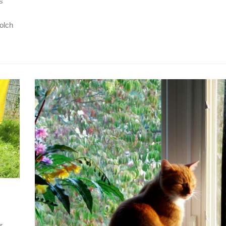
s
olch
r.