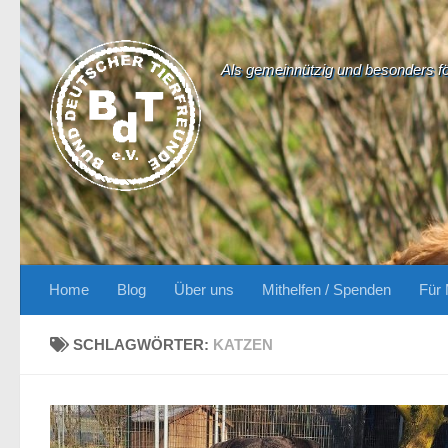
Zum Inhalt springen
Als gemeinnützig und besonders f
Home
Blog
Über uns
Mithelfen / Spenden
Für 
SCHLAGWÖRTER:
KATZEN