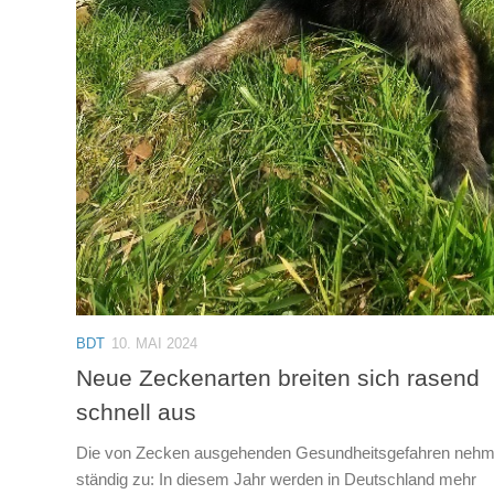
BDT
10. MAI 2024
Neue Zeckenarten breiten sich rasend
schnell aus
Die von Zecken ausgehenden Gesundheitsgefahren neh
ständig zu: In diesem Jahr werden in Deutschland mehr